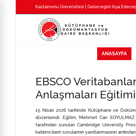
Kastamonu Üniversitesi
| Geleceğini İnşa Edeceğ
ANASAYFA
EBSCO Veritabanlar
Anlaşmaları Eğitimi
15 Nisan 2026 tarihinde Kütüphane ve Doküma
düzenlendi. Eğitim, Mehmet Can SOYULMAZ tar
tarafından sunulan Cambridge University Press 
katılımcıların sorularının yanıtlanmasının ardından