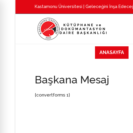
Kastamonu Üniversitesi
| Geleceğini İnşa Edeceğ
ANASAYFA
Başkana Mesaj
{convertforms 1}